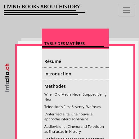
LIVING BOOKS ABOUT HISTORY
TABLE DES MATIÈRES
Résumé
Introduction
Méthodes
When Old Media Never Stopped Being
New
Television’s First Seventy-five Years
L’intermédialité, une nouvelle
approche interdisciplinaire
Audiovisions : Cinema and Television
as Entr’actes in History
La télévision dans le cercle de famille